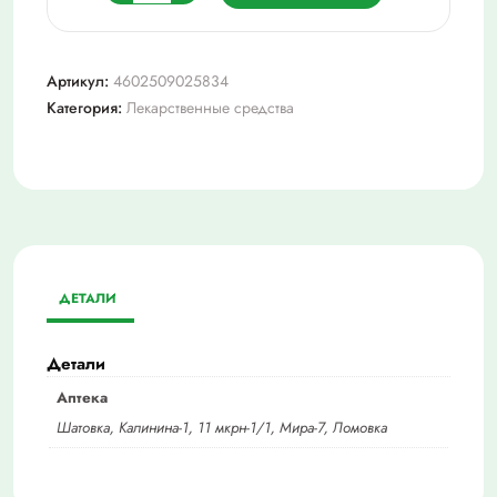
товара
Амбене
био
Артикул:
4602509025834
р-
Категория:
Лекарственные средства
р
д/
ин.
амп.
1мл
№10
ДЕТАЛИ
Детали
Аптека
Шатовка, Калинина-1, 11 мкрн-1/1, Мира-7, Ломовка