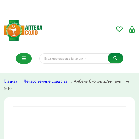
Главная
→
Лекарственные средства
→ Амбене био р-р д/ин. амп. 1мл
№10