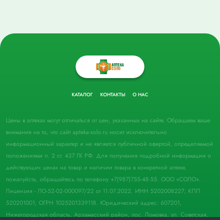
КАТАЛОГ
КОНТАКТЫ
О НАС
Цены в аптеках могут отличаться от цен, указанных на сайте. Обращаем ваше
внимание на то, что сайт apteka-solo.ru носит исключительно
информационный характер и не является публичной офертой, определяемой
положениями п. 2 ст. 437 ГК РФ. Для получения подробной информации о
действующих ценах на товар и наличии товара в конкретной аптеке,
пожалуйста, обращайтесь по телефону +7(987)755-48-55. ООО «СОЛО».
Лицензия - ЛО-52-02-000097/22 от 11.07.2022. ИНН 5202008227; КПП
520201001; ОГРН 1025201339118. Юридический адрес: 607201,
Нижегородская область, Арзамасский район, пос. Ломовка, ул. Советская,