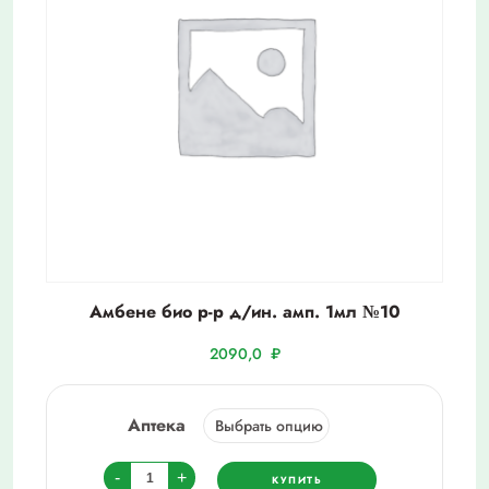
Амбене био р-р д/ин. амп. 1мл №10
2090,0
₽
Аптека
Количество
-
+
КУПИТЬ