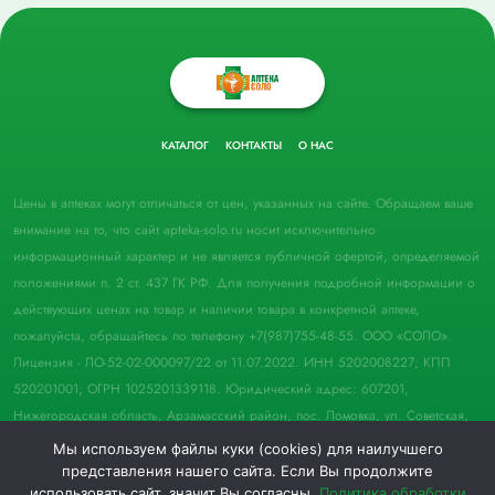
КАТАЛОГ
КОНТАКТЫ
О НАС
Цены в аптеках могут отличаться от цен, указанных на сайте. Обращаем ваше
внимание на то, что сайт apteka-solo.ru носит исключительно
информационный характер и не является публичной офертой, определяемой
положениями п. 2 ст. 437 ГК РФ. Для получения подробной информации о
действующих ценах на товар и наличии товара в конкретной аптеке,
пожалуйста, обращайтесь по телефону +7(987)755-48-55. ООО «СОЛО».
Лицензия - ЛО-52-02-000097/22 от 11.07.2022. ИНН 5202008227; КПП
520201001; ОГРН 1025201339118. Юридический адрес: 607201,
Нижегородская область, Арзамасский район, пос. Ломовка, ул. Советская,
д. 33, пом. 21.
Мы используем файлы куки (cookies) для наилучшего
представления нашего сайта. Если Вы продолжите
© 2022 Аптека "Соло". Все права защищены.
использовать сайт, значит Вы согласны.
Политика обработки