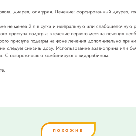
рвота, диарея, олигурия. Лечение: форсированный диурез, г
вне не менее 2 л в сутки и нейтральную или слабощелочную 
рого приступа подагры; в течение первого месяца лечения н
трого приступа подагры на фоне лечения дополнительно прини
ни следует снизить дозу. Использование азатиоприна или 6-
доз. С осторожностью комбинируют с видарабином.
те.
ПОХОЖИЕ