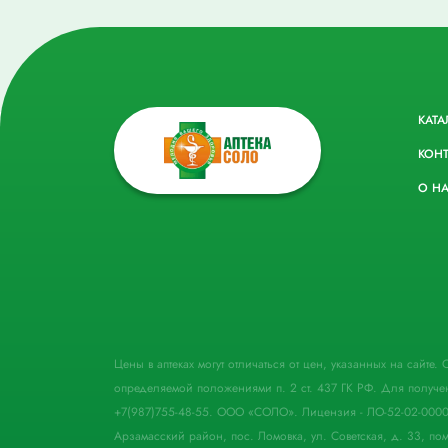
КАТА
КОН
О Н
Цены в аптеках могут отличаться от цен, указанных на сайте
определяемой положениями п. 2 ст. 437 ГК РФ. Для получе
+7(987)755-48-55. ООО «СОЛО». Лицензия - ЛО-52-02-000
Арзамасский район, пос. Ломовка, ул. Советская, д. 33, пом