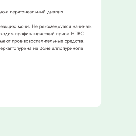
емо-и перитонеальный диализ.
реакцию мочи. Не рекомендуется начинать
еобходим профилактический прием НПВС
мают противовоспалительные средства.
меркаптопурина на фоне аллопуринола