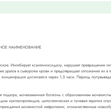
НОЕ НАИМЕНОВАНИЕ
ское. Ингибирует ксантиноксидазу, нарушает превращение гипо
е уратов в сыворотке крови и предотвращает отложение их в 
концентрация достигается через 1,5 часа. Период полувыведен
ая подагра, мочекаменная болезнь с образованием мочекислы
 нуклеопротеидов, цитостатическая и лучевая терапия опухо
дупреждения мочекислой нефропатии; злокачественные новоо