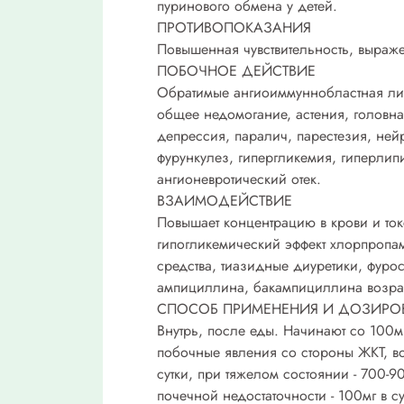
пуринового обмена у детей.
ПРОТИВОПОКАЗАНИЯ
Повышенная чувствительность, выраже
ПОБОЧНОЕ ДЕЙСТВИЕ
Обратимые ангиоиммуннобластная лимф
общее недомогание, астения, головная 
депрессия, паралич, парестезия, нейр
фурункулез, гипергликемия, гиперлип
ангионевротический отек.
ВЗАИМОДЕЙСТВИЕ
Повышает концентрацию в крови и ток
гипогликемический эффект хлорпропа
средства, тиазидные диуретики, фуро
ампициллина, бакампициллина возрас
СПОСОБ ПРИМЕНЕНИЯ И ДОЗИРО
Внутрь, после еды. Начинают со 100м
побочные явления со стороны ЖКТ, во
сутки, при тяжелом состоянии - 700-90
почечной недостаточности - 100мг в с