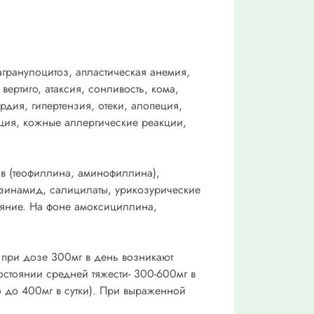
гранулоцитоз, апластическая анемия,
вертиго, атаксия, сонливость, кома,
рдия, гипертензия, отеки, алопеция,
нция, кожные аллергические реакции,
ов (теофиллина, аминофиллина),
азинамид, салицилаты, урикозурические
ияние. На фоне амоксициллина,
и при дозе 300мг в день возникают
стоянии средней тяжести- 300-600мг в
но до 400мг в сутки). При выраженной