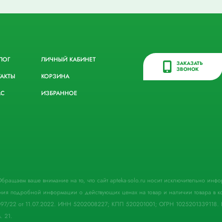
ЛОГ
ЛИЧНЫЙ КАБИНЕТ
ЗАКАЗАТЬ
ЗВОНОК
ТАКТЫ
КОРЗИНА
АС
ИЗБРАННОЕ
. Обращаем ваше внимание на то, что сайт apteka-solo.ru носит исключительно ин
ния подробной информации о действующих ценах на товар и наличии товара в кон
097/22 от 11.07.2022. ИНН 5202008227; КПП 520201001; ОГРН 1025201339118. 
. 21.