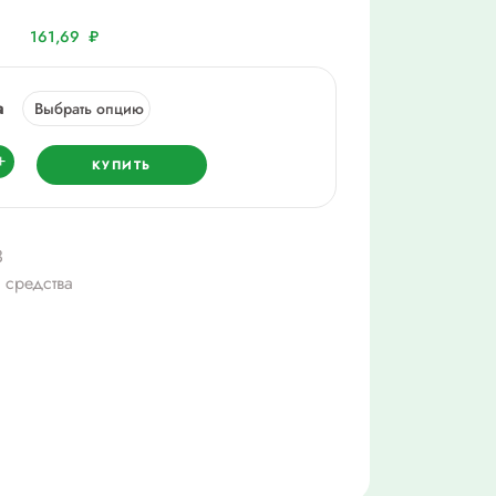
161,69
₽
а
ество
+
КУПИТЬ
уринол,
3
 средства