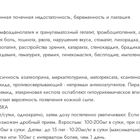
нная почечная недостаточность, беременность и лактация.
оаденопатия и гранулематозный гепатит, тромбоцитопения, а
боль, тошнота, рвота, нарушение вкуса, стоматит, лихорадка, 
опатия, расстройства зрения, катаракта, стенокардия, брадика
идемия, гематурия, уремия, гинекомастия, бесплодие, импоте
сичность азатиоприна, меркаптопурина, метотрексата, ксантин
мида, противосвертывающий - непрямых антикоагулянтов. Пир
семид, этакриновая кислота ослабляют гипоурикемическое вл
тает вероятность появления кожной сыпи.
ВКА
г/сутки, однократно, затем дозу постепенно увеличивают. Есл
зможен дробный прием. Взрослым: 100-200мг в сутки, при со
0мг в сутки. Детям: до 15 лет - 10-20мг/кг в сутки (максималь
утки или 100мг с интервалом более, чем 1 день.