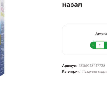
назал
Аптек
Колич
-
товара
Аква
марис
Артикул:
3856013217723
эктоин
Категория:
Изделия меди
20мл
спрей
назал