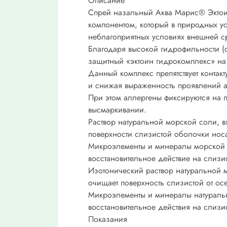
Описание
Спрей назальный Аква Марис® Эктоин
компонентом, который в природных у
неблагоприятных условиях внешней с
Благодаря высокой гидрофильности (
защитный «эктоин гидрокомплекс» на
Данный комплекс препятствует контак
и снижая выраженность проявлений а
При этом аллергены фиксируются на п
высмаркивании.
Раствор натуральной морской соли, 
поверхности слизистой оболочки нос
Микроэлементы и минералы морской с
восстановительное действие на слизи
Изотонический раствор натуральной 
очищает поверхность слизистой от о
Микроэлементы и минералы натуральн
восстановительное действия на слизи
Показания