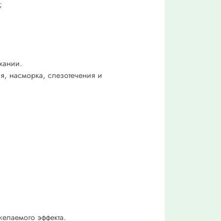
;
хании.
я, насморка, слезотечения и
желаемого эффекта.