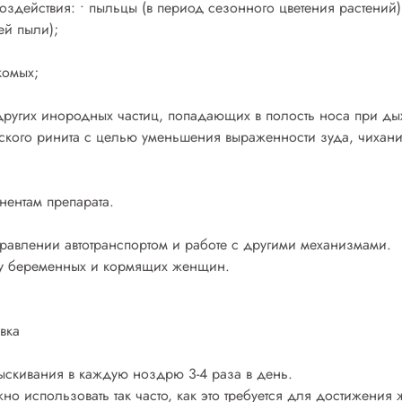
оздействия: • пыльцы (в период сезонного цветения растений)
ей пыли);
комых;
 других инородных частиц, попадающих в полость носа при ды
ского ринита с целью уменьшения выраженности зуда, чихани
нентам препарата.
правлении автотранспортом и работе с другими механизмами.
 у беременных и кормящих женщин.
вка
рыскивания в каждую ноздрю 3-4 раза в день.
о использовать так часто, как это требуется для достижения 