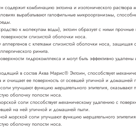
 содержит комбинацию эктоина и изотонического раствора м
словиях вырабатывают галофильные микроорганизмы, способны
реды.
сродство к молекулам воды), эктоин образует с ними прочные
 поверхности слизистой оболочки носа.
ту аллергенов с клетками слизистой оболочки носа, защищая 
ллергического ринита.
оверхности гидрокомплекса и могут быть эффективно удалены
входящий в состав Аква Марис® Эктоин, способствует механич
а и очищает ее поверхность от осевшей уличной и домашней 
оли улучшают функцию мерцательного эпителия, оказывают п
стую оболочку полости носа.
морской соли способствует механическому удалению с поверхн
севшей на ней уличной и домашней пыли.
ой морской соли улучшают функцию мерцательного эпителия,
стую оболочку полости носа.