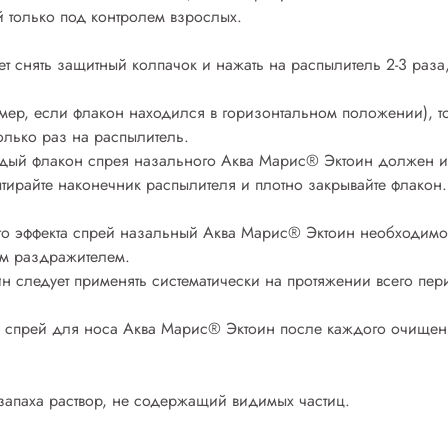
 только под контролем взрослых.
 снять защитный колпачок и нажать на распылитель 2-3 раза, 
мер, если флакон находился в горизонтальном положении), то
лько раз на распылитель.
дый флакон спрея назального Аква Марис® Эктоин должен ис
тирайте наконечник распылителя и плотно закрывайте флакон.
о эффекта спрей назальный Аква Марис® Эктоин необходимо ис
м раздражителем.
 следует применять систематически на протяжении всего пери
ь спрей для носа Аква Марис® Эктоин после каждого очищен
апаха раствор, не содержащий видимых частиц.