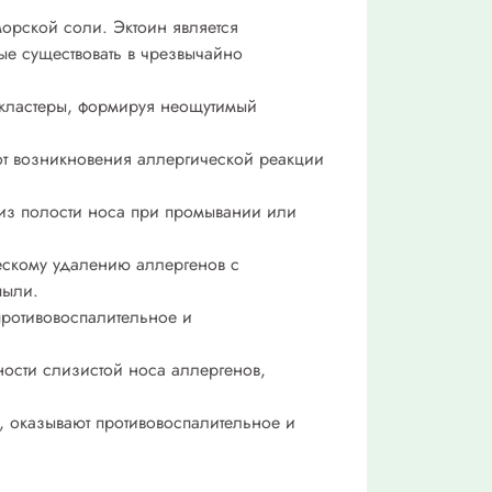
орской соли. Эктоин является
е существовать в чрезвычайно
 кластеры, формируя неощутимый
от возникновения аллергической реакции
 из полости носа при промывании или
ескому удалению аллергенов с
пыли.
ротивовоспалительное и
ости слизистой носа аллергенов,
 оказывают противовоспалительное и