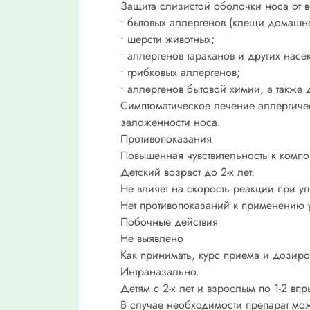
Защита слизистой оболочки носа от в
• бытовых аллергенов (клещи домашн
• шерсти животных;
• аллергенов тараканов и других насе
• грибковых аллергенов;
• аллергенов бытовой химии, а также
Симптоматическое лечение аллергиче
заложенности носа.
Противопоказания
Повышенная чувствительность к компо
Детский возраст до 2-х лет.
Не влияет на скорость реакции при у
Нет противопоказаний к применению
Побочные действия
Не выявлено
Как принимать, курс приема и дозиро
Интраназально.
Детям с 2-х лет и взрослым по 1-2 вп
В случае необходимости препарат можн