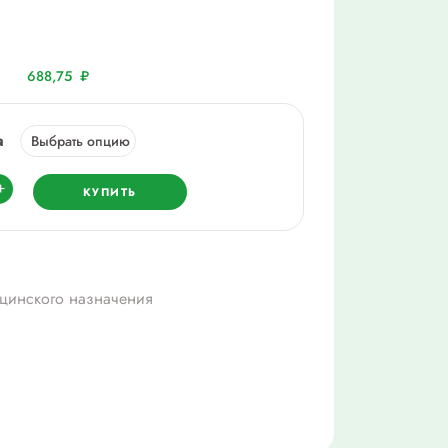
688,75
₽
а
ество
+
КУПИТЬ
цинского назначения