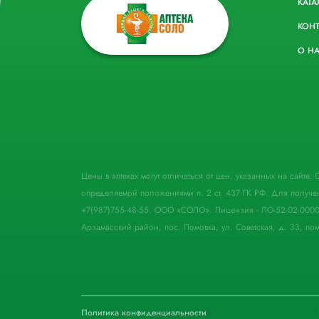
КАТА
КОН
О Н
Цены в аптеках могут отличаться от цен, указанных на сайте
определяемой положениями п. 2 ст. 437 ГК РФ. Для получе
+7(987)755-48-55. ООО «СОЛО». Лицензия - ЛО-52-02-000
Арзамасский район, пос. Ломовка, ул. Советская, д. 33, пом
Политика конфиденциальности