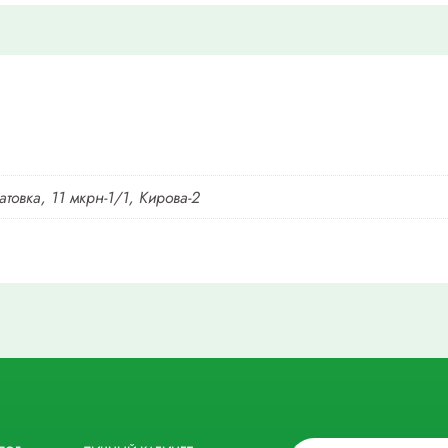
взрос
товка, 11 мкрн-1/1, Кирова-2