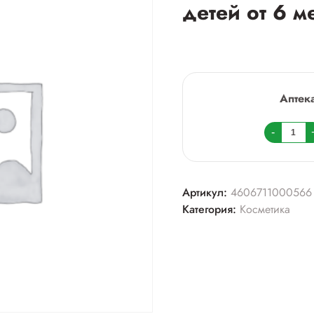
детей от 6 м
Аптек
Колич
-
товара
Айбол
помад
Артикул:
4606711000566
губная
Категория:
Косметика
для
детей
от
6
мес.
и