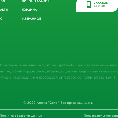
ЛОГ
ЛИЧНЫЙ КАБИНЕТ
ЗАКАЗАТЬ
ЗВОНОК
ТАКТЫ
КОРЗИНА
АС
ИЗБРАННОЕ
. Обращаем ваше внимание на то, что сайт apteka-solo.ru носит исключительно ин
ния подробной информации о действующих ценах на товар и наличии товара в кон
097/22 от 11.07.2022. ИНН 5202008227; КПП 520201001; ОГРН 1025201339118. 
. 21.
© 2022 Аптека "Соло". Все права защищены.
Политика обработки данных
Пользовательское сог