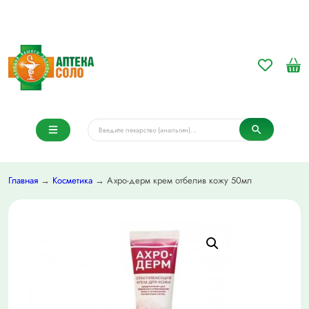
Главная
→
Косметика
→ Ахро-дерм крем отбелив кожу 50мл