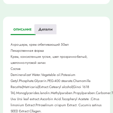
Детали
ОПИСАНИЕ
Ахро-дерм, крем отбеливающий 50мл
Лекарственная форма
Крем, консистенция густая, цвет прозрачно-белый,
цветочно-луговой запах
Состав
Demineralizet Water.Vegetable oil.Potassium
Getyl.Phosphate.Glycerin.PEG-400 stearate.Chamomilla
Recutita(Matricaria)Extract.Cetearyl alcohol(Ginoi 1618
TA).Monoglycerides.lanolin.Methylparaben.Propylparaben.Carbomer.Tr
Uva Ursi leaf extract.Ascorbin Acid.Tocopheryl Acetate .Citrus
limonium Extract.Prtroselinum crispum Extract. Cucumis satinus
SEED Extract.Cllagen.