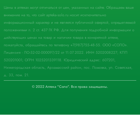
Цены в аптеках могут отличаться от цен, указанных на сайте. Обращаем ваше
внимание на то, что сайт apteka-solo.ru носит исключительно
информационный характер и не является публичной офертой, определяемой
положениями п. 2 ст. 437 ГК РФ. Для получения подробной информации о
действующих ценах на товар и наличии товара в конкретной аптеке,
пожалуйста, обращайтесь по телефону +7(987)755-48-55. ООО «СОЛО».
Лицензия - ЛО-52-02-000097/22 от 11.07.2022. ИНН 5202008227; КПП
520201001; ОГРН 1025201339118. Юридический адрес: 607201,
Нижегородская область, Арзамасский район, пос. Ломовка, ул. Советская,
д. 33, пом. 21.
© 2022 Аптека "Соло". Все права защищены.