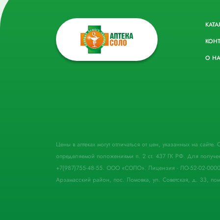
КАТА
КОН
О Н
Цены в аптеках могут отличаться от цен, указанных на сайте
определяемой положениями п. 2 ст. 437 ГК РФ. Для получе
+7(987)755-48-55. ООО «СОЛО». Лицензия - ЛО-52-02-000
Арзамасский район, пос. Ломовка, ул. Советская, д. 33, пом