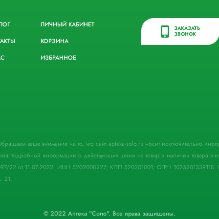
ЛОГ
ЛИЧНЫЙ КАБИНЕТ
ЗАКАЗАТЬ
ЗВОНОК
ТАКТЫ
КОРЗИНА
АС
ИЗБРАННОЕ
. Обращаем ваше внимание на то, что сайт apteka-solo.ru носит исключительно ин
ния подробной информации о действующих ценах на товар и наличии товара в кон
097/22 от 11.07.2022. ИНН 5202008227; КПП 520201001; ОГРН 1025201339118. 
. 21.
© 2022 Аптека "Соло". Все права защищены.