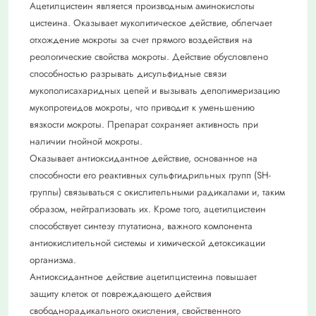
Ацетилцистеин является производным аминокислоты
цистеина. Оказывает муколитическое действие, облегчает
отхождение мокроты за счет прямого воздействия на
реологические свойства мокроты. Действие обусловлено
способностью разрывать дисульфидные связи
мукополисахаридных цепей и вызывать деполимеризацию
мукопротеидов мокроты, что приводит к уменьшению
вязкости мокроты. Препарат сохраняет активность при
наличии гнойной мокроты.
Оказывает антиоксидантное действие, основанное на
способности его реактивных сульфгидрильных групп (SH-
группы) связываться с окислительными радикалами и, таким
образом, нейтрализовать их. Кроме того, ацетилцистеин
способствует синтезу глутатиона, важного компонента
антиокислительной системы и химической детоксикации
организма.
Антиоксидантное действие ацетилцистеина повышает
защиту клеток от повреждающего действия
свободнорадикального окисления, свойственного