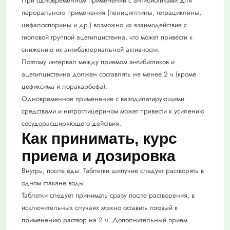
При одновременном применении с антибиотиками для
перорального применения (пенициллины, тетрациклины,
цефалоспорины и др.) возможно их взаимодействие с
тиоловой группой ацетилцистеина, что может привести к
снижению их антибактериальной активности.
Поэтому интервал между приемом антибиотиков и
ацетилцистеина должен составлять не менее 2 ч (кроме
цефиксима и лоракарбефа).
Одновременное применение с вазодилатирующими
средствами и нитроглицерином может привести к усилению
сосудорасширяющего действия.
Как принимать, курс
приема и дозировка
Внутрь, после еды. Таблетки шипучие следует растворять в
одном стакане воды.
Таблетки следует принимать сразу после растворения, в
исключительных случаях можно оставить готовый к
применению раствор на 2 ч. Дополнительный прием