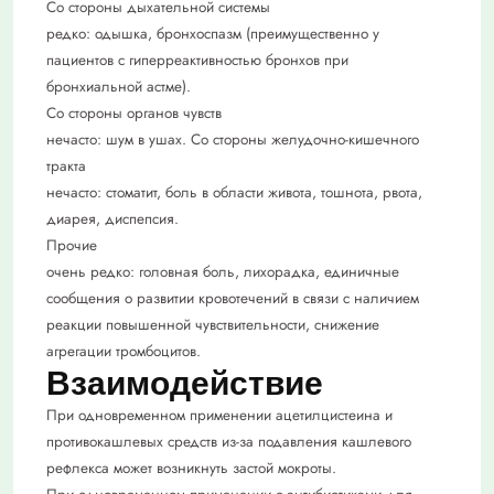
Со стороны дыхательной системы
редко: одышка, бронхоспазм (преимущественно у
пациентов с гиперреактивностью бронхов при
бронхиальной астме).
Cо стороны органов чувств
нечасто: шум в ушах. Со стороны желудочно-кишечного
тракта
нечасто: стоматит, боль в области живота, тошнота, рвота,
диарея, диспепсия.
Прочие
очень редко: головная боль, лихорадка, единичные
сообщения о развитии кровотечений в связи с наличием
реакции повышенной чувствительности, снижение
агрегации тромбоцитов.
Взаимодействие
При одновременном применении ацетилцистеина и
противокашлевых средств из-за подавления кашлевого
рефлекса может возникнуть застой мокроты.