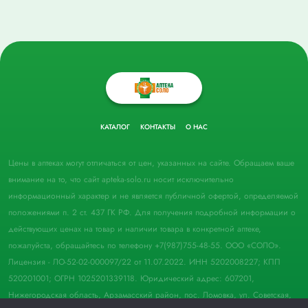
КАТАЛОГ
КОНТАКТЫ
О НАС
Цены в аптеках могут отличаться от цен, указанных на сайте. Обращаем ваше
внимание на то, что сайт apteka-solo.ru носит исключительно
информационный характер и не является публичной офертой, определяемой
положениями п. 2 ст. 437 ГК РФ. Для получения подробной информации о
действующих ценах на товар и наличии товара в конкретной аптеке,
пожалуйста, обращайтесь по телефону +7(987)755-48-55. ООО «СОЛО».
Лицензия - ЛО-52-02-000097/22 от 11.07.2022. ИНН 5202008227; КПП
520201001; ОГРН 1025201339118. Юридический адрес: 607201,
Нижегородская область, Арзамасский район, пос. Ломовка, ул. Советская,