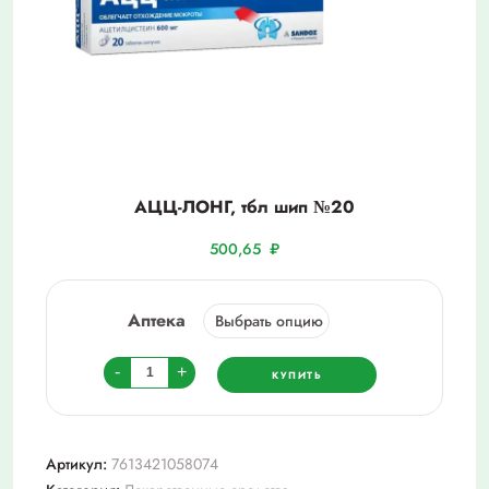
АЦЦ-ЛОНГ, тбл шип №20
500,65
₽
Аптека
Количество
-
+
КУПИТЬ
товара
АЦЦ-
ЛОНГ,
Артикул:
7613421058074
тбл