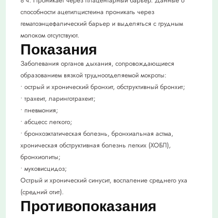
8 ч. Проникает через плацентарный барьер. Данные о
способности ацетилцистеина проникать через
гематоэнцефалический барьер и выделяться с грудным
молоком отсутствуют.
Показания
Заболевания органов дыхания, сопровождающиеся
образованием вязкой трудноотделяемой мокроты:
• острый и хронический бронхит, обструктивный бронхит;
• трахеит, ларинготрахеит;
• пневмония;
• абсцесс легкого;
• бронхоэктатическая болезнь, бронхиальная астма,
хроническая обструктивная болезнь легких (ХОБЛ),
бронхиолиты;
• муковисцидоз;
Острый и хронический синусит, воспаление среднего уха
(средний отит).
Противопоказания