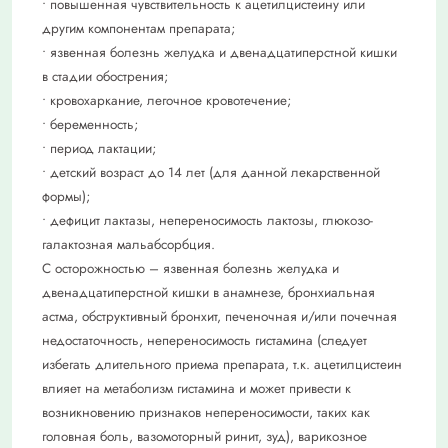
• повышенная чувствительность к ацетилцистеину или
другим компонентам препарата;
• язвенная болезнь желудка и двенадцатиперстной кишки
в стадии обострения;
• кровохаркание, легочное кровотечение;
• беременность;
• период лактации;
• детский возраст до 14 лет (для данной лекарственной
формы);
• дефицит лактазы, непереносимость лактозы, глюкозо-
галактозная мальабсорбция.
С осторожностью – язвенная болезнь желудка и
двенадцатиперстной кишки в анамнезе, бронхиальная
астма, обструктивный бронхит, печеночная и/или почечная
недостаточность, непереносимость гистамина (следует
избегать длительного приема препарата, т.к. ацетилцистеин
влияет на метаболизм гистамина и может привести к
возникновению признаков непереносимости, таких как
головная боль, вазомоторный ринит, зуд), варикозное