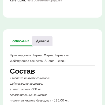
Категория:
Лекарственные средства
шип
№20
Детали
ОПИСАНИЕ
Производитель:
Гермес Фарма, Германия
Действующее вещество:
Ацетилцистеин
Состав
1 таблетка шипучая содержит:
действующее вещество:
ацетилцистеин 600 мг
вспомогательные вещества:
лимонная кислота безводная - 625,00 мг;