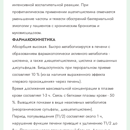
интенсивной воспалительной реакции. При
профилактическом применении ацетилцистеина отмечается
уменьшение частоты и тяжести обострений бактериальной
этиологии у пациентов с хроническим бронхитом и
муковисцидозом.
ФАРМАКОКИНЕТИКА
Абсорбция высокая. Быстро метаболизирутся в печени с
образованием фармакологически активного метаболита -
цистеина, а также диацетилцистеина, цистина и смешанных
дисульфидов. Биодоступность при пероральном приеме
составляет 10 % (из-за наличия выраженного эффекта
«первого прохождения» через печень).
Время достижения максимальной концентрации в плазме
крови составляет 1-3 ч. Связь с белками плазмы крови - 50
%. Выводится почками в виде неактивных метаболитов
(неорганические сульфаты, диацетилцистеин).
Период полувыведения (Т1/2) составляет около 1 ч,
нарушение функции печени приводит к удлинению Т1/2 до