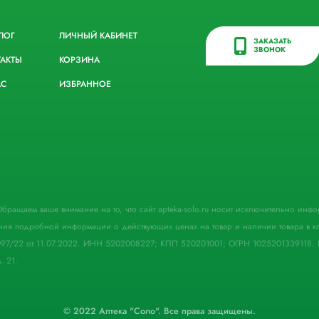
ЛОГ
ЛИЧНЫЙ КАБИНЕТ
ЗАКАЗАТЬ
ЗВОНОК
ТАКТЫ
КОРЗИНА
АС
ИЗБРАННОЕ
. Обращаем ваше внимание на то, что сайт apteka-solo.ru носит исключительно ин
ния подробной информации о действующих ценах на товар и наличии товара в кон
097/22 от 11.07.2022. ИНН 5202008227; КПП 520201001; ОГРН 1025201339118. 
. 21.
© 2022 Аптека "Соло". Все права защищены.