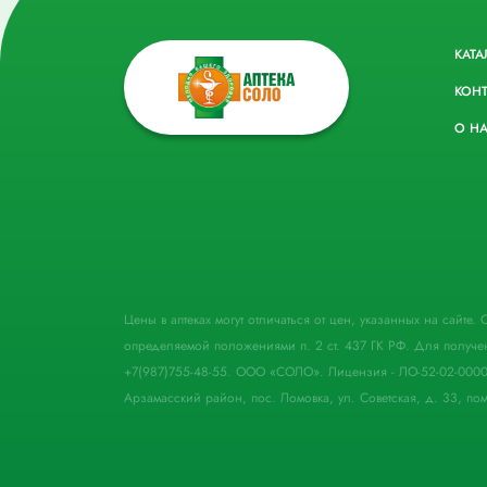
КАТА
КОН
О Н
Цены в аптеках могут отличаться от цен, указанных на сайте
определяемой положениями п. 2 ст. 437 ГК РФ. Для получе
+7(987)755-48-55. ООО «СОЛО». Лицензия - ЛО-52-02-000
Арзамасский район, пос. Ломовка, ул. Советская, д. 33, пом