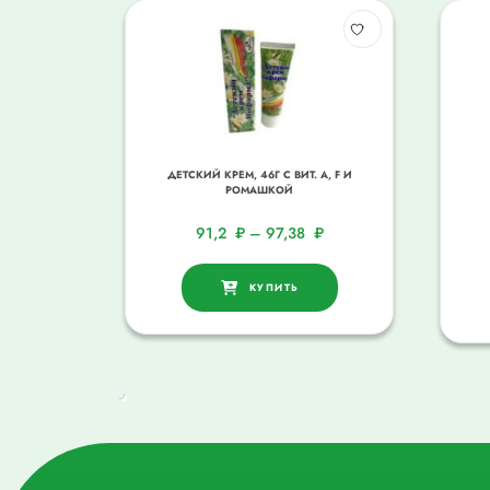
ДЕТСКИЙ КРЕМ, 46Г С ВИТ. A, F И
РОМАШКОЙ
91,2
₽
–
97,38
₽
КУПИТЬ