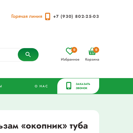
Горячая линия
+7 (930) 802-25-03
0
0
Избранное
Корзина
ЗАКАЗАТЬ
Ы
О НАС
ЗВОНОК
ьзам «окопник» туба