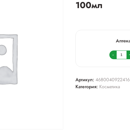
100мл
Аптек
Колич
-
товара
911
гель-
Артикул:
4680040922416
бальз
Категория:
Косметика
"окоп
туба
100мл