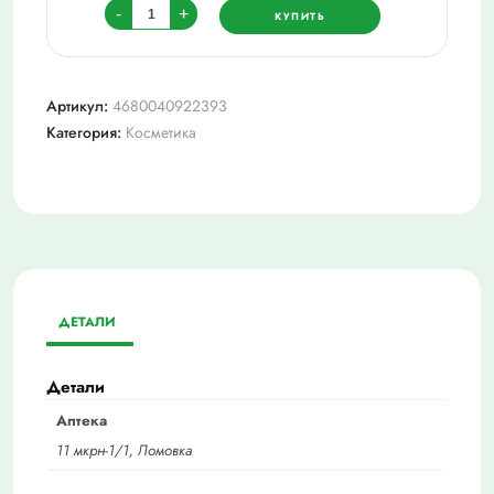
Количество
-
+
КУПИТЬ
товара
911
экстренная
Артикул:
4680040922393
помощь
Категория:
Косметика
гель
для
тела
"бадяга"
туба
100мл
ДЕТАЛИ
Детали
Аптека
11 мкрн-1/1, Ломовка