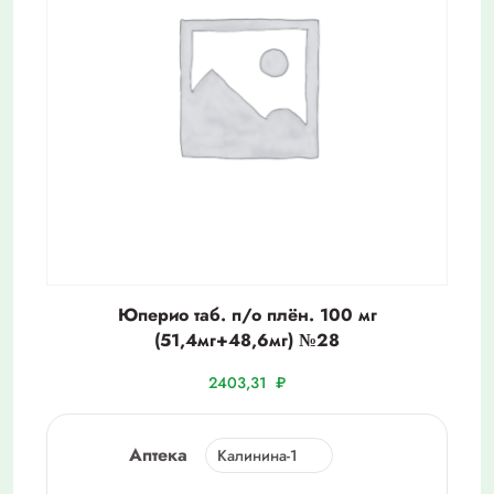
Юперио таб. п/о плён. 100 мг
(51,4мг+48,6мг) №28
2403,31
₽
Аптека