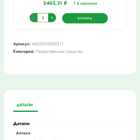
2403,31
₽
1 в наличии
Количество
-
+
КУПИТЬ
товара
Юперио
таб.
Артикул:
4603695005211
п/
Категория:
Лекарственные средства
о
плён.
100
мг
(51,4мг+48,6мг)
№28
ДЕТАЛИ
Детали
Аптека