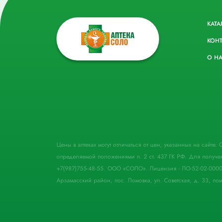
КАТА
КОН
О Н
Цены в аптеках могут отличаться от цен, указанных на сайте
определяемой положениями п. 2 ст. 437 ГК РФ. Для получе
+7(987)755-48-55. ООО «СОЛО». Лицензия - ЛО-52-02-000
Арзамасский район, пос. Ломовка, ул. Советская, д. 33, пом