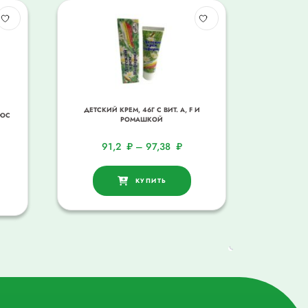
ДЕТСКИЙ КРЕМ, 46Г С ВИТ. A, F И
ЛЮС
РОМАШКОЙ
91,2
₽
–
97,38
₽
КУПИТЬ