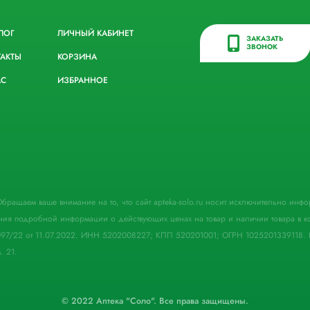
ЛОГ
ЛИЧНЫЙ КАБИНЕТ
ЗАКАЗАТЬ
ЗВОНОК
ТАКТЫ
КОРЗИНА
АС
ИЗБРАННОЕ
. Обращаем ваше внимание на то, что сайт apteka-solo.ru носит исключительно ин
ния подробной информации о действующих ценах на товар и наличии товара в кон
097/22 от 11.07.2022. ИНН 5202008227; КПП 520201001; ОГРН 1025201339118. 
. 21.
© 2022 Аптека "Соло". Все права защищены.