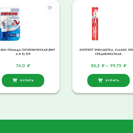
ЗКО ПОМАДА ГИГИЕНИЧЕСКАЯ (ВИТ
КОЛГЕЙТ ЗУБН.ЩЕТКА, CLASSIC П
А И Е) 3ГР
СРЕДНЕЖЕСТКАЯ.
76,0
₽
85,5
₽
–
99,75
₽
КУПИТЬ
КУПИТЬ