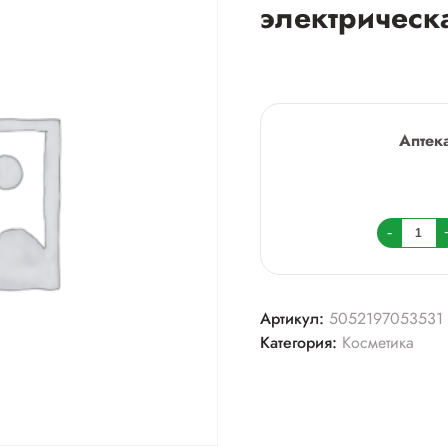
электрическ
Аптек
Колич
-
товара
Шолл
вельве
Артикул:
5052197053531
смуф
Категория:
Косметика
пилка
электр
д/
ногтей