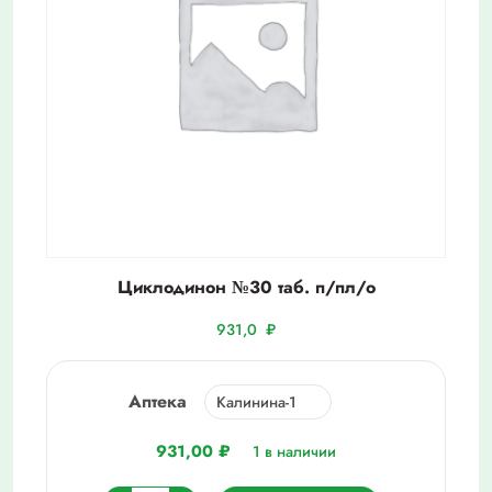
Циклодинон №30 таб. п/пл/о
931,0
₽
Аптека
931,00
₽
1 в наличии