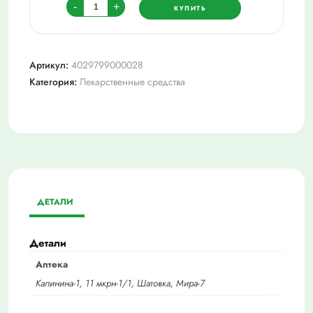
Количество
-
+
КУПИТЬ
товара
Циклодинон
№30
Артикул:
4029799000028
таб.
Категория:
Лекарственные средства
п/
пл/
о
ДЕТАЛИ
Детали
Аптека
Калинина-1, 11 мкрн-1/1, Шатовка, Мира-7