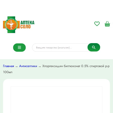
Главная
→
Антисептики
→ Хлоргексидин биглюконат 0.5% спиртовой р-р
100мл