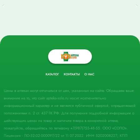
КАТАЛОГ
КОНТАКТЫ
О НАС
Цены в аптеках могут отличаться от цен, указанных на сайте. Обращаем ваше
внимание на то, что сайт apteka-solo.ru носит исключительно
информационный характер и не является публичной офертой, определяемой
положениями п. 2 ст. 437 ГК РФ. Для получения подробной информации о
действующих ценах на товар и наличии товара в конкретной аптеке,
пожалуйста, обращайтесь по телефону +7(987)755-48-55. ООО «СОЛО».
Лицензия - ЛО-52-02-000097/22 от 11.07.2022. ИНН 5202008227; КПП