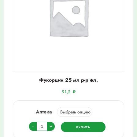
Фукорцин 25 мл р-р фл.
91,2
₽
Аптека
Количество
-
+
КУПИТЬ
товара