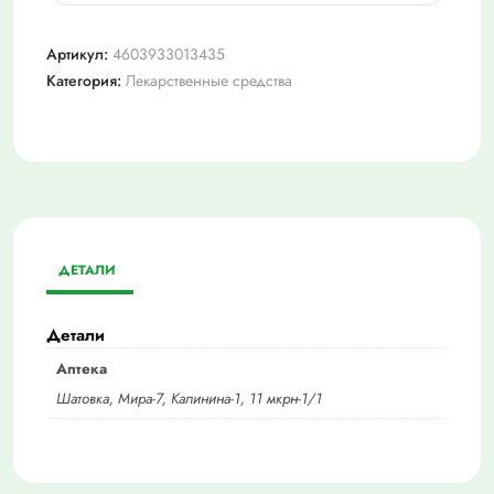
Фукорцин
25
Артикул:
4603933013435
мл
Категория:
Лекарственные средства
р-
р
фл.
ДЕТАЛИ
Детали
Аптека
Шатовка, Мира-7, Калинина-1, 11 мкрн-1/1