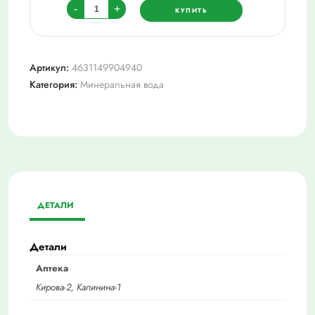
Количество
-
+
КУПИТЬ
товара
Флюори
(вода)
Артикул:
4631149904940
природная
Категория:
Минеральная вода
питьевая
вода
негазированная
0,5
л
ДЕТАЛИ
Детали
Аптека
Кирова-2, Калинина-1