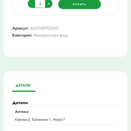
Количество
-
+
КУПИТЬ
товара
Флюори
(вода)
Артикул:
4631149903547
природная
Категория:
Минеральная вода
питьевая
вода
негазированная
1,5
л/6
ДЕТАЛИ
Детали
Аптека
Кирова-2, Калинина-1, Мира-7