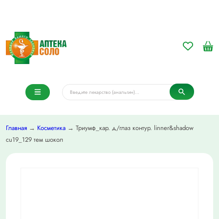
Главная
→
Косметика
→ Триумф_кар. д/глаз контур. linner&shadow
cu19_129 тем шокол