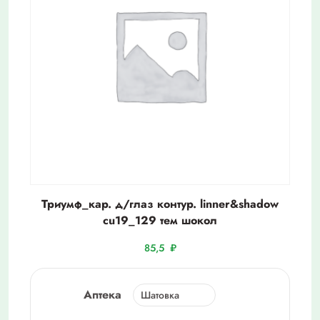
Триумф_кар. д/глаз контур. linner&shadow
cu19_129 тем шокол
85,5
₽
Аптека