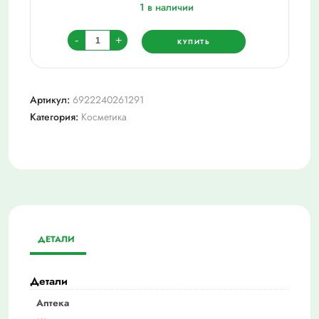
1 в наличии
Количество
-
+
КУПИТЬ
товара
Триумф_кар.
д/
Артикул:
6922240261291
глаз
Категория:
Косметика
контур.
linner&shadow
cu19_129
тем
шокол
ДЕТАЛИ
Детали
Аптека