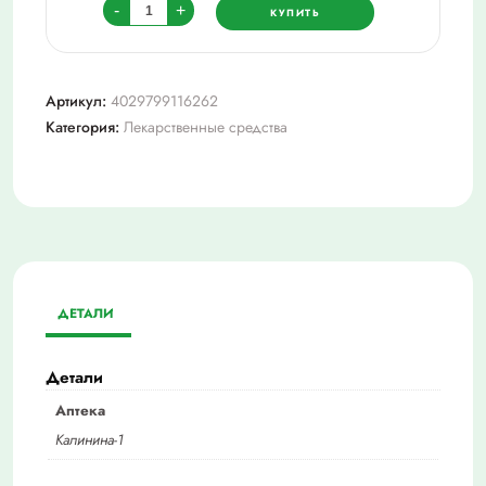
Количество
-
+
КУПИТЬ
товара
Тонзилгон
Н,
Артикул:
4029799116262
држ
Категория:
Лекарственные средства
№25
ДЕТАЛИ
Детали
Аптека
Калинина-1