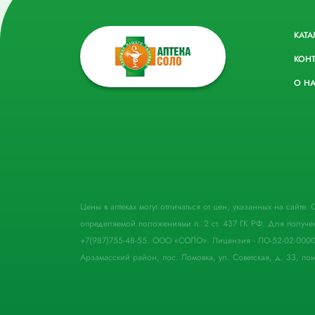
КАТА
КОН
О Н
Цены в аптеках могут отличаться от цен, указанных на сайте
определяемой положениями п. 2 ст. 437 ГК РФ. Для получе
+7(987)755-48-55. ООО «СОЛО». Лицензия - ЛО-52-02-000
Арзамасский район, пос. Ломовка, ул. Советская, д. 33, пом