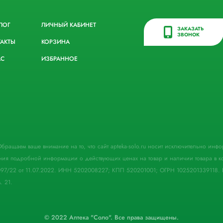
ЛОГ
ЛИЧНЫЙ КАБИНЕТ
ЗАКАЗАТЬ
ЗВОНОК
ТАКТЫ
КОРЗИНА
АС
ИЗБРАННОЕ
. Обращаем ваше внимание на то, что сайт apteka-solo.ru носит исключительно ин
ния подробной информации о действующих ценах на товар и наличии товара в кон
097/22 от 11.07.2022. ИНН 5202008227; КПП 520201001; ОГРН 1025201339118. 
. 21.
© 2022 Аптека "Соло". Все права защищены.