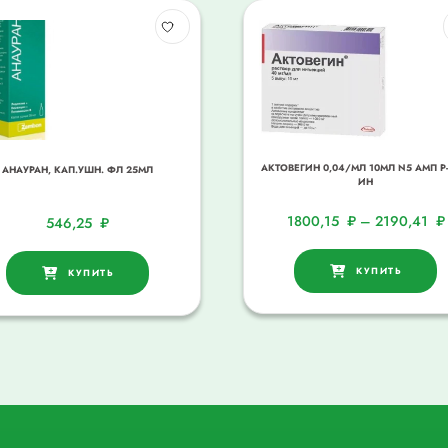
АКТОВЕГИН 0,04/МЛ 10МЛ N5 АМП Р-
АНАУРАН, КАП.УШН. ФЛ 25МЛ
ИН
1800,15
₽
–
2190,41
₽
546,25
₽
КУПИТЬ
КУПИТЬ