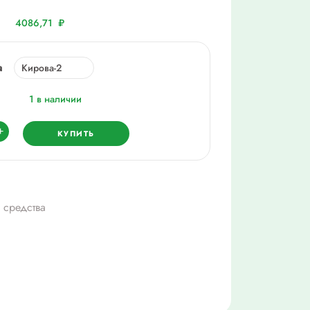
4086,71
₽
а
1 в наличии
ество
+
КУПИТЬ
лекс
с,
 средства