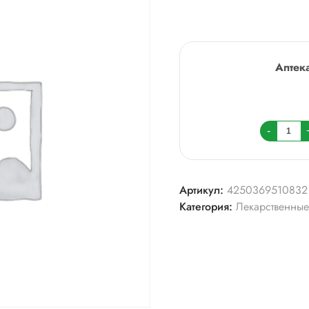
Аптек
Колич
-
товара
Тераф
Адван
Артикул:
4250369510832
капс
Категория:
Лекарственные
№120