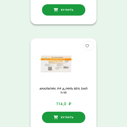
КУПИТЬ
АНАЛЬГИН, Р-Р Д/ИНЪ 50% 2МЛ
№10
114,0
₽
КУПИТЬ