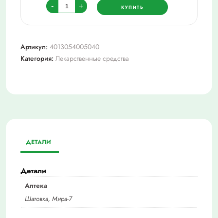
Количество
-
+
КУПИТЬ
товара
Сиофор
лонг
Артикул:
4013054005040
500мг
Категория:
Лекарственные средства
№60
таб.
с
пролонг.
высвоб.
ДЕТАЛИ
Детали
Аптека
Шатовка, Мира-7