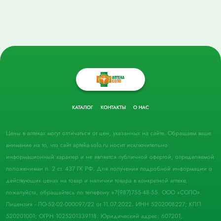
КАТАЛОГ
КОНТАКТЫ
О НАС
Цены в аптеках могут отличаться от цен, указанных на сайте. Обращаем ваше
внимание на то, что сайт apteka-solo.ru носит исключительно
информационный характер и не является публичной офертой, определяемой
положениями п. 2 ст. 437 ГК РФ. Для получения подробной информации о
действующих ценах на товар и наличии товара в конкретной аптеке,
пожалуйста, обращайтесь по телефону +7(987)755-48-55. ООО «СОЛО».
Лицензия - ЛО-52-02-000097/22 от 11.07.2022. ИНН 5202008227; КПП
520201001; ОГРН 1025201339118. Юридический адрес: 607201,