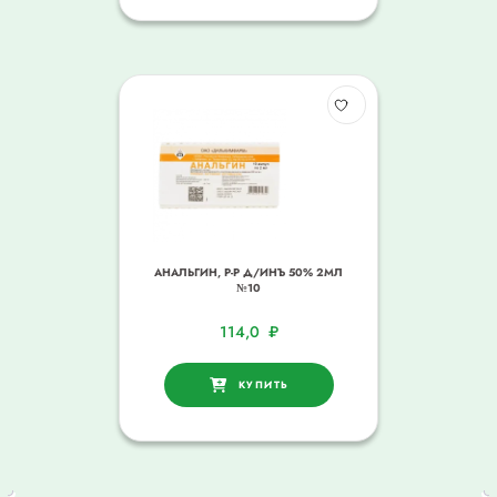
АНАЛЬГИН, Р-Р Д/ИНЪ 50% 2МЛ
№10
114,0
₽
КУПИТЬ