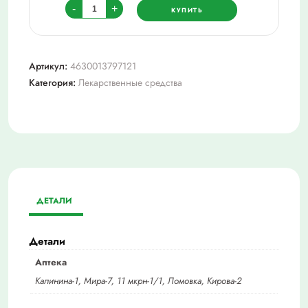
Количество
-
+
КУПИТЬ
товара
Ринонорм-
тева
Артикул:
4630013797121
0,1%
Категория:
Лекарственные средства
20мл
спрей
назал
доз
флак
ДЕТАЛИ
Детали
Аптека
Калинина-1, Мира-7, 11 мкрн-1/1, Ломовка, Кирова-2