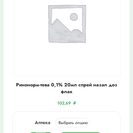
Ринонорм-тева 0,1% 20мл спрей назал доз
флак
102,69
₽
Аптека