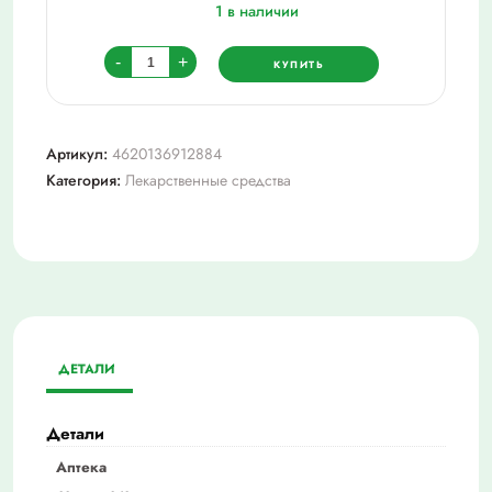
1 в наличии
Количество
-
+
КУПИТЬ
товара
Парацетамол
р-
Артикул:
4620136912884
р
Категория:
Лекарственные средства
д/
приема
вн
25
мг/
мл
100
ДЕТАЛИ
мл
Детали
Аптека