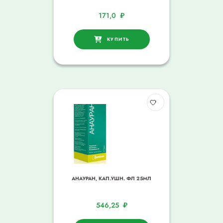
171,0
₽
КУПИТЬ
АНАУРАН, КАП.УШН. ФЛ 25МЛ
546,25
₽