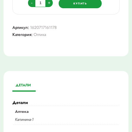
Количество
-
+
КУПИТЬ
товара
Очки
+2,5
Артикул:
1620717161178
ralph0742
Категория:
Оптика
ДЕТАЛИ
Детали
Аптека
Калинина-1