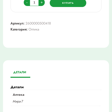
Количество
-
+
КУПИТЬ
товара
Очки
+2,25
Артикул:
2600000500418
moct2115
Категория:
Оптика
ДЕТАЛИ
Детали
Аптека
Мира-7