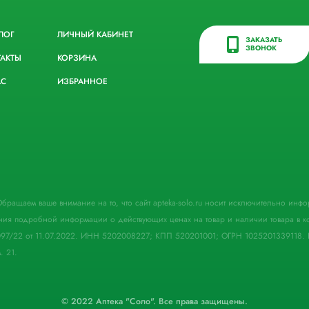
ЛОГ
ЛИЧНЫЙ КАБИНЕТ
ЗАКАЗАТЬ
ЗВОНОК
ТАКТЫ
КОРЗИНА
АС
ИЗБРАННОЕ
. Обращаем ваше внимание на то, что сайт apteka-solo.ru носит исключительно ин
ния подробной информации о действующих ценах на товар и наличии товара в кон
097/22 от 11.07.2022. ИНН 5202008227; КПП 520201001; ОГРН 1025201339118. 
. 21.
© 2022 Аптека "Соло". Все права защищены.