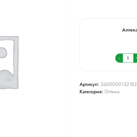
Аптек
Колич
-
товара
Очки
+2,0
Артикул:
2600000132183
(мост0
Категория:
Оптика