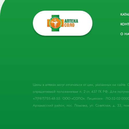
КАТА
КОН
О Н
Цены в аптеках могут отличаться от цен, указанных на сайте
определяемой положениями п. 2 ст. 437 ГК РФ. Для получе
+7(987)755-48-55. ООО «СОЛО». Лицензия - ЛО-52-02-000
Арзамасский район, пос. Ломовка, ул. Советская, д. 33, пом