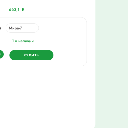
663,1
₽
а
1 в наличии
ество
+
КУПИТЬ
05)