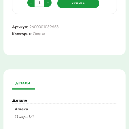
Количество
-
+
КУПИТЬ
товара
Очки
+1,5
Артикул:
2600001039658
sunshine2156
Категория:
Оптика
ДЕТАЛИ
Детали
Аптека
11 мкрн-1/1