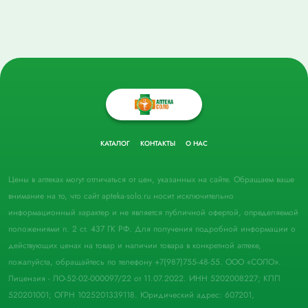
КАТАЛОГ
КОНТАКТЫ
О НАС
Цены в аптеках могут отличаться от цен, указанных на сайте. Обращаем ваше
внимание на то, что сайт apteka-solo.ru носит исключительно
информационный характер и не является публичной офертой, определяемой
положениями п. 2 ст. 437 ГК РФ. Для получения подробной информации о
действующих ценах на товар и наличии товара в конкретной аптеке,
пожалуйста, обращайтесь по телефону +7(987)755-48-55. ООО «СОЛО».
Лицензия - ЛО-52-02-000097/22 от 11.07.2022. ИНН 5202008227; КПП
520201001; ОГРН 1025201339118. Юридический адрес: 607201,