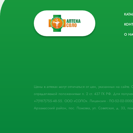
КАТА
КОН
О Н
Цены в аптеках могут отличаться от цен, указанных на сайте
определяемой положениями п. 2 ст. 437 ГК РФ. Для получе
+7(987)755-48-55. ООО «СОЛО». Лицензия - ЛО-52-02-000
Арзамасский район, пос. Ломовка, ул. Советская, д. 33, пом