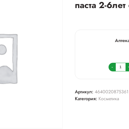
паста 2-6ле
Аптек
Колич
-
товара
Орбит
детск.
Артикул:
4640020875361
зуб
Категория:
Косметика
паста
2-
6лет
60мл_
gum