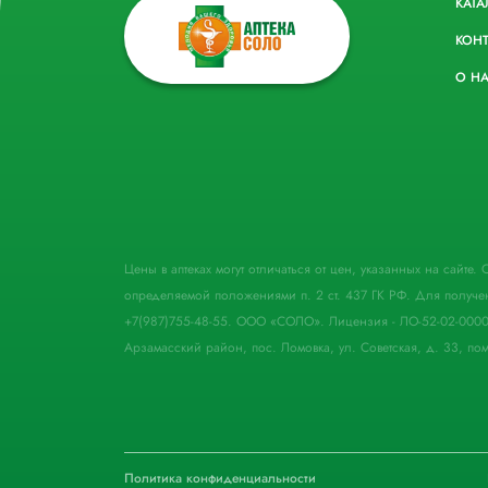
КАТА
КОН
О Н
Цены в аптеках могут отличаться от цен, указанных на сайте
определяемой положениями п. 2 ст. 437 ГК РФ. Для получе
+7(987)755-48-55. ООО «СОЛО». Лицензия - ЛО-52-02-000
Арзамасский район, пос. Ломовка, ул. Советская, д. 33, пом
Политика конфиденциальности