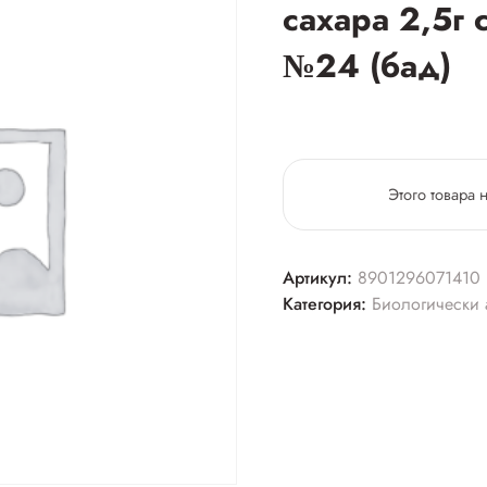
сахара 2,5г 
№24 (бад)
Этого товара 
Артикул:
8901296071410
Категория:
Биологически 