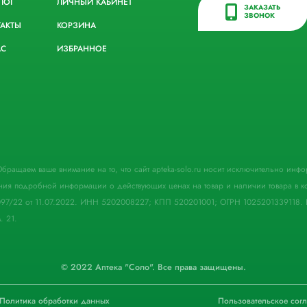
ЛОГ
ЛИЧНЫЙ КАБИНЕТ
ЗАКАЗАТЬ
ЗВОНОК
ТАКТЫ
КОРЗИНА
АС
ИЗБРАННОЕ
. Обращаем ваше внимание на то, что сайт apteka-solo.ru носит исключительно ин
ния подробной информации о действующих ценах на товар и наличии товара в кон
097/22 от 11.07.2022. ИНН 5202008227; КПП 520201001; ОГРН 1025201339118. 
. 21.
© 2022 Аптека "Соло". Все права защищены.
Политика обработки данных
Пользовательское сог