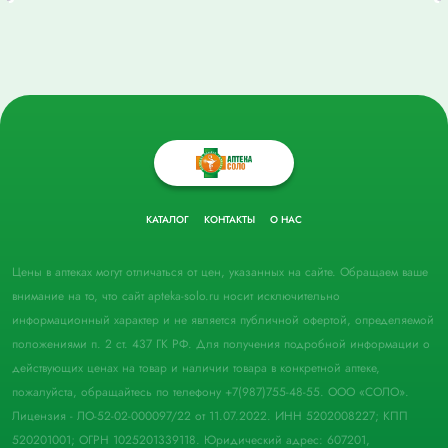
КАТАЛОГ
КОНТАКТЫ
О НАС
Цены в аптеках могут отличаться от цен, указанных на сайте. Обращаем ваше
внимание на то, что сайт apteka-solo.ru носит исключительно
информационный характер и не является публичной офертой, определяемой
положениями п. 2 ст. 437 ГК РФ. Для получения подробной информации о
действующих ценах на товар и наличии товара в конкретной аптеке,
пожалуйста, обращайтесь по телефону +7(987)755-48-55. ООО «СОЛО».
Лицензия - ЛО-52-02-000097/22 от 11.07.2022. ИНН 5202008227; КПП
520201001; ОГРН 1025201339118. Юридический адрес: 607201,