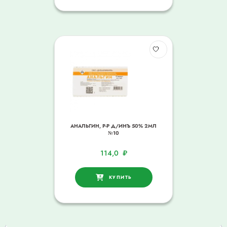
АНАЛЬГИН, Р-Р Д/ИНЪ 50% 2МЛ
№10
114,0
₽
КУПИТЬ