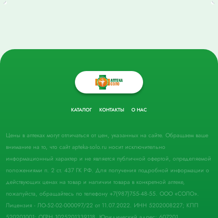
КАТАЛОГ
КОНТАКТЫ
О НАС
Цены в аптеках могут отличаться от цен, указанных на сайте. Обращаем ваше
внимание на то, что сайт apteka-solo.ru носит исключительно
информационный характер и не является публичной офертой, определяемой
положениями п. 2 ст. 437 ГК РФ. Для получения подробной информации о
действующих ценах на товар и наличии товара в конкретной аптеке,
пожалуйста, обращайтесь по телефону +7(987)755-48-55. ООО «СОЛО».
Лицензия - ЛО-52-02-000097/22 от 11.07.2022. ИНН 5202008227; КПП
520201001; ОГРН 1025201339118. Юридический адрес: 607201,