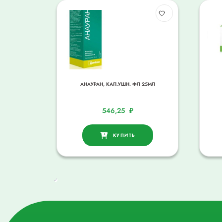
АНАУРАН, КАП.УШН. ФЛ 25МЛ
546,25
₽
КУПИТЬ