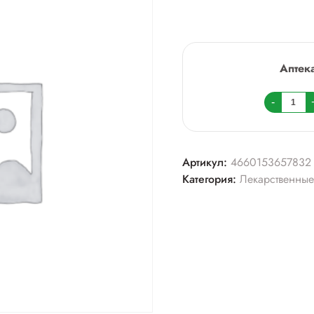
Аптек
Колич
-
товара
Лопер
0,002
Артикул:
4660153657832
n20
Категория:
Лекарственные
табл