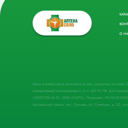
КАТА
КОН
О Н
Цены в аптеках могут отличаться от цен, указанных на сайте
определяемой положениями п. 2 ст. 437 ГК РФ. Для получе
+7(987)755-48-55. ООО «СОЛО». Лицензия - ЛО-52-02-000
Арзамасский район, пос. Ломовка, ул. Советская, д. 33, пом