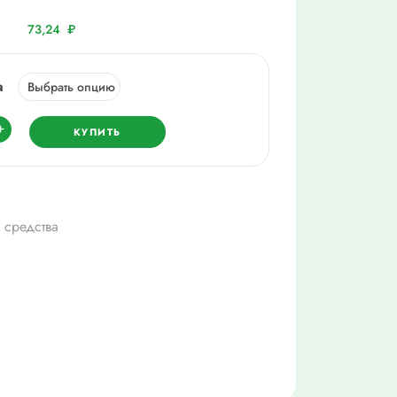
73,24
₽
а
ество
+
КУПИТЬ
амид
 средства