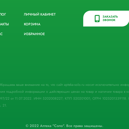
ЛОГ
ЛИЧНЫЙ КАБИНЕТ
ЗАКАЗАТЬ
ЗВОНОК
ТАКТЫ
КОРЗИНА
АС
ИЗБРАННОЕ
. Обращаем ваше внимание на то, что сайт apteka-solo.ru носит исключительно ин
ния подробной информации о действующих ценах на товар и наличии товара в кон
097/22 от 11.07.2022. ИНН 5202008227; КПП 520201001; ОГРН 1025201339118. 
. 21.
© 2022 Аптека "Соло". Все права защищены.