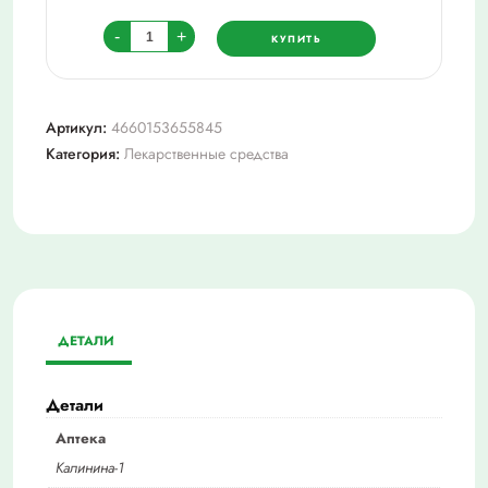
Количество
-
+
КУПИТЬ
товара
Левофлоксацин
таб
Артикул:
4660153655845
п/
Категория:
Лекарственные средства
пл/
о
250
мг
№10
ДЕТАЛИ
Детали
Аптека
Калинина-1