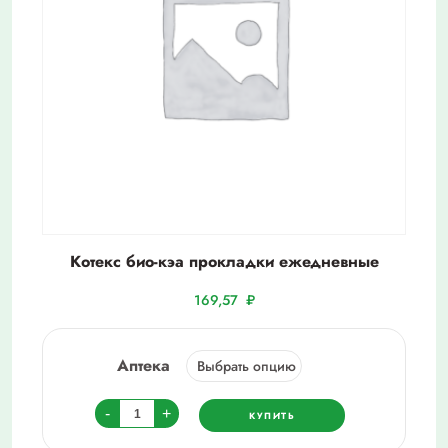
Котекс био-кэа прокладки ежедневные
169,57
₽
Аптека
Количество
-
+
КУПИТЬ
товара