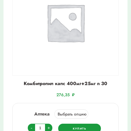
Комбитропил капс 400мг+25мг n 30
276,35
₽
Аптека
Количество
-
+
КУПИТЬ