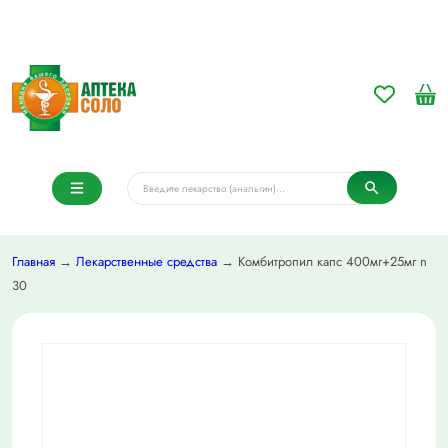
Главная
→
Лекарственные средства
→ Комбитропил капс 400мг+25мг n
30