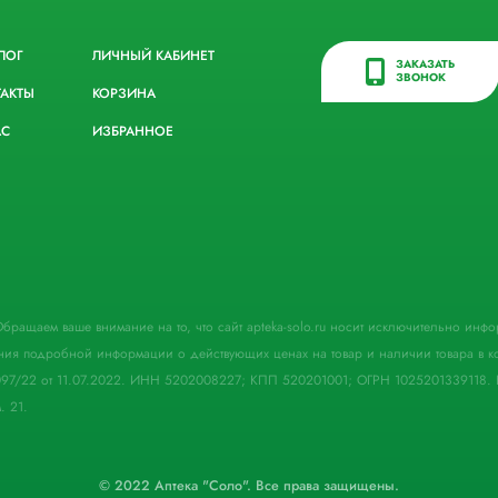
ЛОГ
ЛИЧНЫЙ КАБИНЕТ
ЗАКАЗАТЬ
ЗВОНОК
ТАКТЫ
КОРЗИНА
АС
ИЗБРАННОЕ
. Обращаем ваше внимание на то, что сайт apteka-solo.ru носит исключительно ин
ния подробной информации о действующих ценах на товар и наличии товара в кон
097/22 от 11.07.2022. ИНН 5202008227; КПП 520201001; ОГРН 1025201339118. 
. 21.
© 2022 Аптека "Соло". Все права защищены.