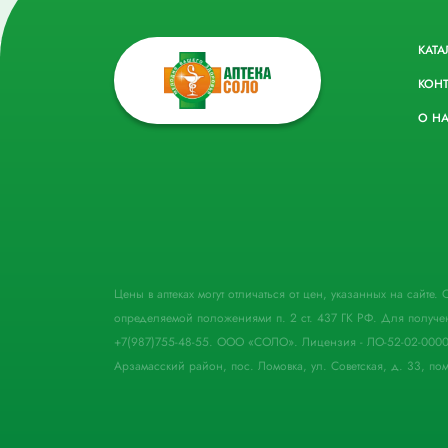
КАТА
КОН
О Н
Цены в аптеках могут отличаться от цен, указанных на сайте
определяемой положениями п. 2 ст. 437 ГК РФ. Для получе
+7(987)755-48-55. ООО «СОЛО». Лицензия - ЛО-52-02-000
Арзамасский район, пос. Ломовка, ул. Советская, д. 33, пом