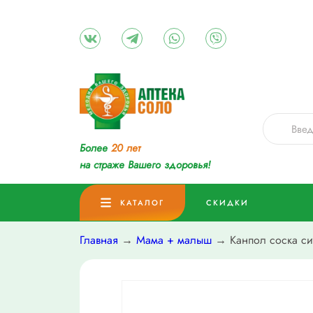
Более
20 лет
на страже Вашего здоровья!
КАТАЛОГ
СКИДКИ
Главная
→
Мама + малыш
→ Канпол соска сил