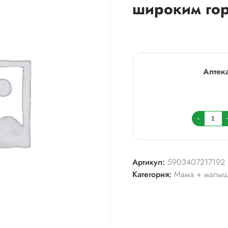
широким гор
Аптек
Колич
-
товара
Канпо
соска
Артикул:
5903407217192
силик
Категория:
Мама + малы
д/
бутыл
с
широк
горло