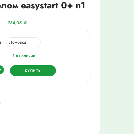
лом easystart 0+ n1
284,05
₽
а
1 в наличии
ество
+
КУПИТЬ
л
он
ш
им
м