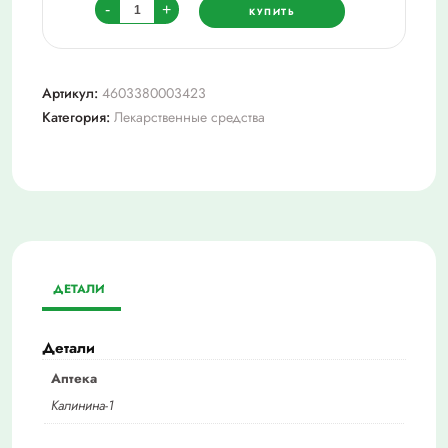
Количество
-
+
КУПИТЬ
товара
Камфорная
мазь
Артикул:
4603380003423
10%
Категория:
Лекарственные средства
25г
ДЕТАЛИ
Детали
Аптека
Калинина-1