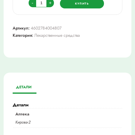
Количество
-
+
КУПИТЬ
товара
Интестифаг
20мл
Артикул:
4602784004807
№4
Категория:
Лекарственные средства
ДЕТАЛИ
Детали
Аптека
Кирова-2