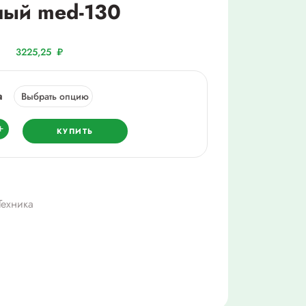
ный med-130
3225,25
₽
а
ество
+
КУПИТЬ
ятор
айзер)
ессорный
ехника