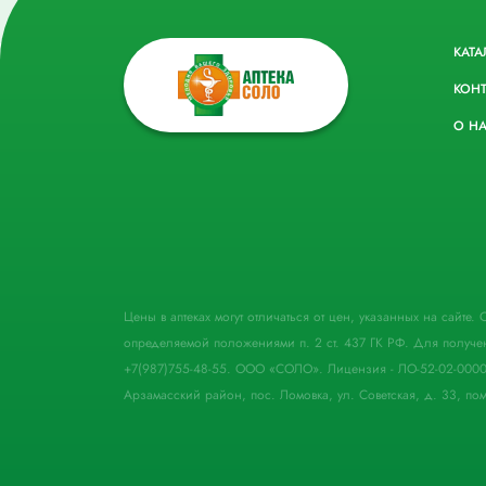
КАТА
КОН
О Н
Цены в аптеках могут отличаться от цен, указанных на сайте
определяемой положениями п. 2 ст. 437 ГК РФ. Для получе
+7(987)755-48-55. ООО «СОЛО». Лицензия - ЛО-52-02-000
Арзамасский район, пос. Ломовка, ул. Советская, д. 33, пом