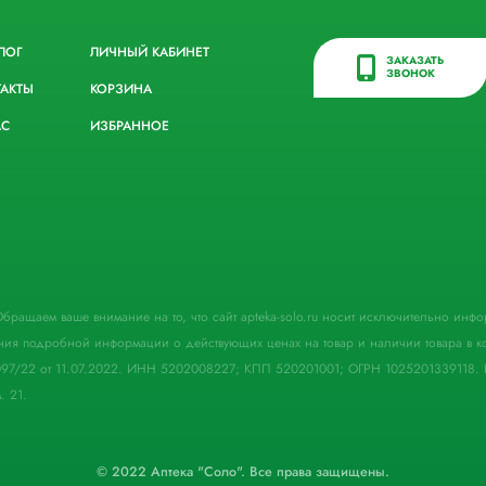
ЛОГ
ЛИЧНЫЙ КАБИНЕТ
ЗАКАЗАТЬ
ЗВОНОК
ТАКТЫ
КОРЗИНА
АС
ИЗБРАННОЕ
. Обращаем ваше внимание на то, что сайт apteka-solo.ru носит исключительно ин
ния подробной информации о действующих ценах на товар и наличии товара в кон
097/22 от 11.07.2022. ИНН 5202008227; КПП 520201001; ОГРН 1025201339118. 
. 21.
© 2022 Аптека "Соло". Все права защищены.