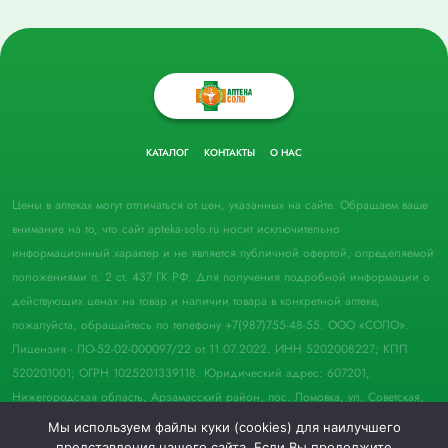
КАТАЛОГ
КОНТАКТЫ
О НАС
Цены в аптеках могут отличаться от цен, указанных на сайте. Обращаем ваше
внимание на то, что сайт apteka-solo.ru носит исключительно
информационный характер и не является публичной офертой, определяемой
положениями п. 2 ст. 437 ГК РФ. Для получения подробной информации о
действующих ценах на товар и наличии товара в конкретной аптеке,
пожалуйста, обращайтесь по телефону +7(987)755-48-55. ООО «СОЛО».
Лицензия - ЛО-52-02-000097/22 от 11.07.2022. ИНН 5202008227; КПП
520201001; ОГРН 1025201339118. Юридический адрес: 607201,
Нижегородская область, Арзамасский район, пос. Ломовка, ул. Советская,
д. 33, пом. 21.
Мы используем файлы куки (cookies) для наилучшего
представления нашего сайта. Если Вы продолжите