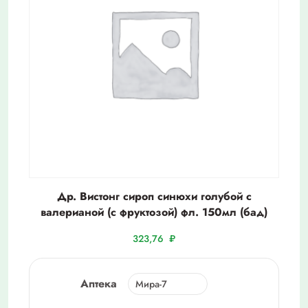
Др. Вистонг сироп синюхи голубой с
валерианой (с фруктозой) фл. 150мл (бад)
323,76
₽
Аптека