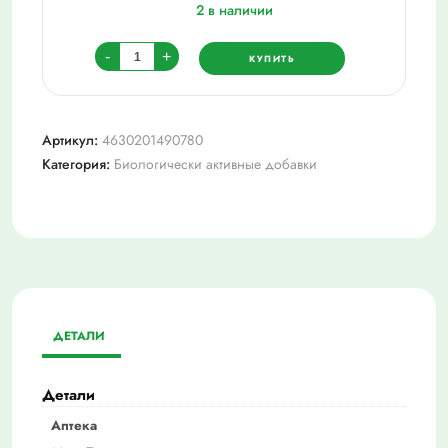
2 в наличии
Количество
-
+
КУПИТЬ
товара
Др.
Вистонг
Артикул:
4630201490780
сироп
Категория:
Биологически активные добавки
синюхи
голубой
с
валерианой
(с
фруктозой)
фл.
ДЕТАЛИ
150мл
(бад)
Детали
Аптека