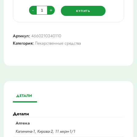
Количество
-
+
КУПИТЬ
товара
Дидроменс
табл
Артикул:
4660210340110
п/
Категория:
Лекарственные средства
о
плен
10
мг
х20
ДЕТАЛИ
Детали
Аптека
Калинина-1, Кирова-2, 11 мкрн-1/1