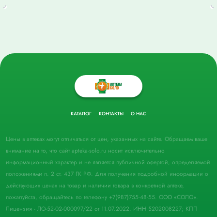
КАТАЛОГ
КОНТАКТЫ
О НАС
Цены в аптеках могут отличаться от цен, указанных на сайте. Обращаем ваше
внимание на то, что сайт apteka-solo.ru носит исключительно
информационный характер и не является публичной офертой, определяемой
положениями п. 2 ст. 437 ГК РФ. Для получения подробной информации о
действующих ценах на товар и наличии товара в конкретной аптеке,
пожалуйста, обращайтесь по телефону +7(987)755-48-55. ООО «СОЛО».
Лицензия - ЛО-52-02-000097/22 от 11.07.2022. ИНН 5202008227; КПП