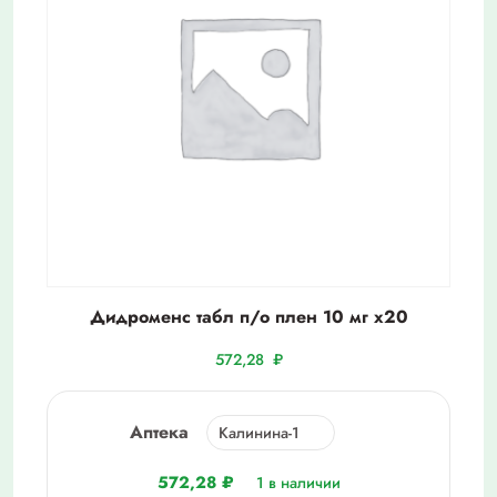
Дидроменс табл п/о плен 10 мг х20
572,28
₽
Аптека
572,28
₽
1 в наличии