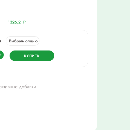
1326,2
₽
а
ество
+
КУПИТЬ
иналь
активные добавки
ш