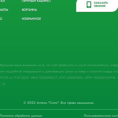
ЛОГ
ЛИЧНЫЙ КАБИНЕТ
ЗАКАЗАТЬ
ЗВОНОК
ТАКТЫ
КОРЗИНА
АС
ИЗБРАННОЕ
. Обращаем ваше внимание на то, что сайт apteka-solo.ru носит исключительно ин
ния подробной информации о действующих ценах на товар и наличии товара в кон
097/22 от 11.07.2022. ИНН 5202008227; КПП 520201001; ОГРН 1025201339118. 
. 21.
© 2022 Аптека "Соло". Все права защищены.
Политика обработки данных
Пользовательское сог