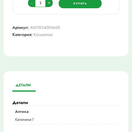
Количество
-
+
КУПИТЬ
товара
Визит
презервативы
Артикул:
4601834004668
ультратонкие
Категория:
Косметика
№12
ДЕТАЛИ
Детали
Аптека
Калинина-1