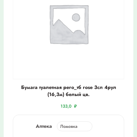
Бумага туалетная pero_тб rose 3сл 4рул
(16,3м) белый цв.
133,0
₽
Аптека