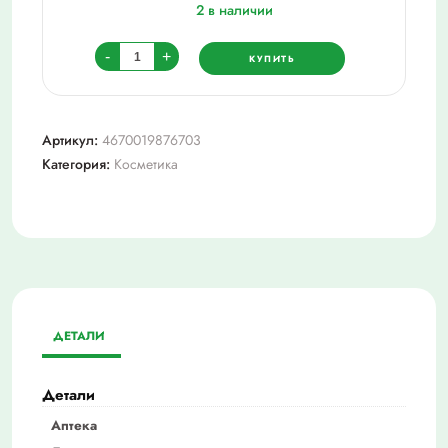
2 в наличии
Количество
-
+
КУПИТЬ
товара
Бумага
туалетная
Артикул:
4670019876703
pero_тб
Категория:
Косметика
rose
3сл
4рул
(16,3м)
белый
цв.
ДЕТАЛИ
Детали
Аптека