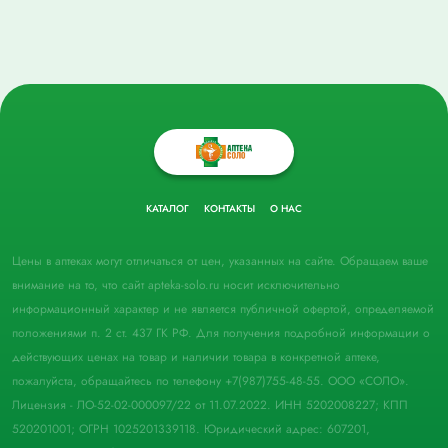
КАТАЛОГ
КОНТАКТЫ
О НАС
Цены в аптеках могут отличаться от цен, указанных на сайте. Обращаем ваше
внимание на то, что сайт apteka-solo.ru носит исключительно
информационный характер и не является публичной офертой, определяемой
положениями п. 2 ст. 437 ГК РФ. Для получения подробной информации о
действующих ценах на товар и наличии товара в конкретной аптеке,
пожалуйста, обращайтесь по телефону +7(987)755-48-55. ООО «СОЛО».
Лицензия - ЛО-52-02-000097/22 от 11.07.2022. ИНН 5202008227; КПП
520201001; ОГРН 1025201339118. Юридический адрес: 607201,