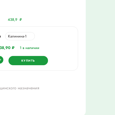
438,9
₽
а
38,90
₽
1 в наличии
ество
+
КУПИТЬ
цинского назначения
8см