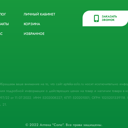
ЛОГ
ЛИЧНЫЙ КАБИНЕТ
ЗАКАЗАТЬ
ЗВОНОК
ТАКТЫ
КОРЗИНА
АС
ИЗБРАННОЕ
. Обращаем ваше внимание на то, что сайт apteka-solo.ru носит исключительно ин
ния подробной информации о действующих ценах на товар и наличии товара в кон
097/22 от 11.07.2022. ИНН 5202008227; КПП 520201001; ОГРН 1025201339118. 
. 21.
© 2022 Аптека "Соло". Все права защищены.