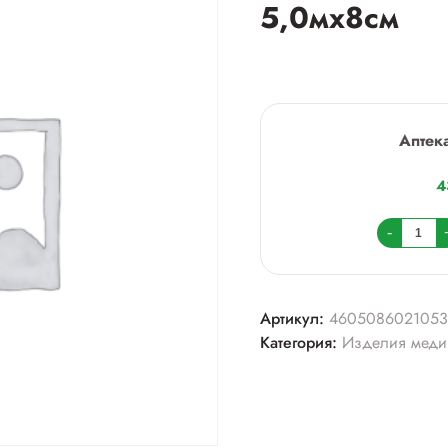
5,0мх8см
Аптек
4
Колич
-
товара
Бинт
лайт
Артикул:
4605086021053
эласт.
Категория:
Изделия меди
компр.
СР
с
заст.
5,0мх