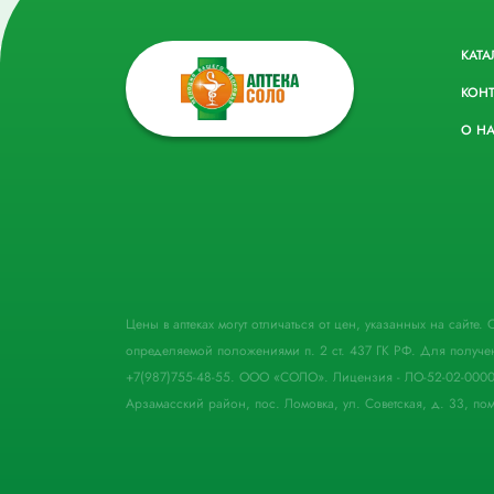
КАТА
КОН
О Н
Цены в аптеках могут отличаться от цен, указанных на сайте
определяемой положениями п. 2 ст. 437 ГК РФ. Для получе
+7(987)755-48-55. ООО «СОЛО». Лицензия - ЛО-52-02-000
Арзамасский район, пос. Ломовка, ул. Советская, д. 33, пом