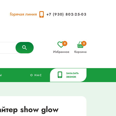
Горячая линия
+7 (930) 802-25-03
0
0
Избранное
Корзина
ЗАКАЗАТЬ
Ы
О НАС
ЗВОНОК
айтер show glow