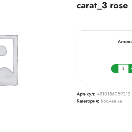
carat_3 rose
Аптек
Колич
-
товара
Белор
тинтла
Артикул:
4810156059212
show
Категория:
Косметика
glow
carat_
rose