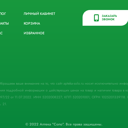
ЛОГ
ЛИЧНЫЙ КАБИНЕТ
ЗАКАЗАТЬ
ЗВОНОК
ТАКТЫ
КОРЗИНА
АС
ИЗБРАННОЕ
. Обращаем ваше внимание на то, что сайт apteka-solo.ru носит исключительно ин
ния подробной информации о действующих ценах на товар и наличии товара в кон
097/22 от 11.07.2022. ИНН 5202008227; КПП 520201001; ОГРН 1025201339118. 
. 21.
© 2022 Аптека "Соло". Все права защищены.