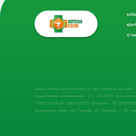
КАТА
КОН
О Н
Цены в аптеках могут отличаться от цен, указанных на сайте
определяемой положениями п. 2 ст. 437 ГК РФ. Для получе
+7(987)755-48-55. ООО «СОЛО». Лицензия - ЛО-52-02-000
Арзамасский район, пос. Ломовка, ул. Советская, д. 33, пом