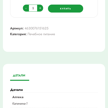
Количество
-
+
КУПИТЬ
товара
Алтайфлора
кисель
Артикул:
4630076151625
общеукрепляющий
Категория:
Лечебное питание
250,0
ДЕТАЛИ
Детали
Аптека
Калинина-1